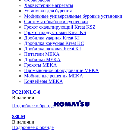
Харвестерные агрегаты
Установки для бурения
Мобильные универсальные буровые установки
Системы обработки суспензии
Грохот скальпирующий Kreat KSZ
Грохот продуктовый Kreat KS
Дробилка ударная Kreat KI
Дробилка конусная Kreat KC
Дробилка щековая Kreat KJ
Питатели MEKA
Дробилки MEKA
Грохоты MEKA
Промывочное оборудование MEKA
Мобильные решения MEKA
Конвейеры MEKA
PC210NLC-8
В наличии
Подробнее о бренде
830-М
В наличии
Подробнее о бренде