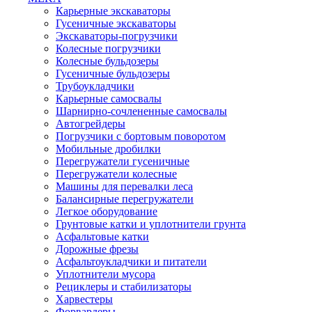
Карьерные экскаваторы
Гусеничные экскаваторы
Экскаваторы-погрузчики
Колесные погрузчики
Колесные бульдозеры
Гусеничные бульдозеры
Трубоукладчики
Карьерные самосвалы
Шарнирно-сочлененные cамосвалы
Автогрейдеры
Погрузчики с бортовым поворотом
Мобильные дробилки
Перегружатели гусеничные
Перегружатели колесные
Машины для перевалки леса
Балансирные перегружатели
Легкое оборудование
Грунтовые катки и уплотнители грунта
Асфальтовые катки
Дорожные фрезы
Асфальтоукладчики и питатели
Уплотнители мусора
Рециклеры и стабилизаторы
Харвестеры
Форвардеры