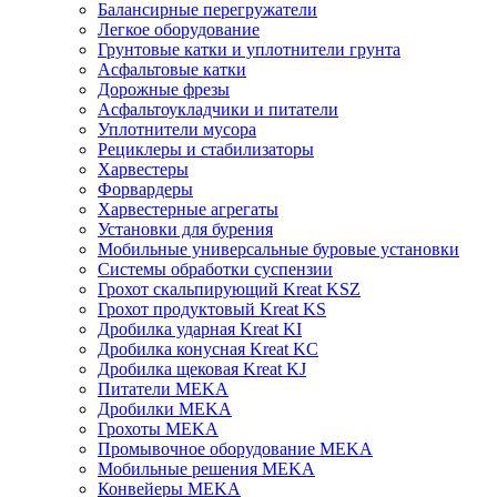
Балансирные перегружатели
Легкое оборудование
Грунтовые катки и уплотнители грунта
Асфальтовые катки
Дорожные фрезы
Асфальтоукладчики и питатели
Уплотнители мусора
Рециклеры и стабилизаторы
Харвестеры
Форвардеры
Харвестерные агрегаты
Установки для бурения
Мобильные универсальные буровые установки
Системы обработки суспензии
Грохот скальпирующий Kreat KSZ
Грохот продуктовый Kreat KS
Дробилка ударная Kreat KI
Дробилка конусная Kreat KC
Дробилка щековая Kreat KJ
Питатели MEKA
Дробилки MEKA
Грохоты MEKA
Промывочное оборудование MEKA
Мобильные решения MEKA
Конвейеры MEKA