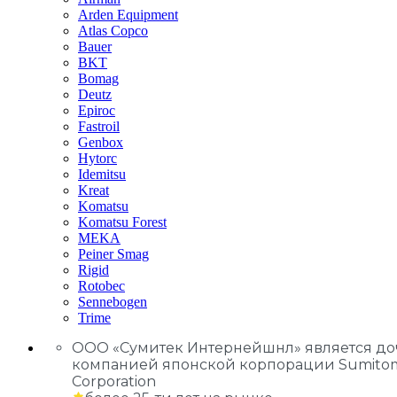
Arden Equipment
Atlas Сopco
Bauer
BKT
Bomag
Deutz
Epiroc
Fastroil
Genbox
Hytorc
Idemitsu
Kreat
Komatsu
Komatsu Forest
MEKA
Peiner Smag
Rigid
Rotobec
Sennebogen
Trime
ООО «Сумитек Интернейшнл» является д
компанией японской корпорации Sumito
Corporation