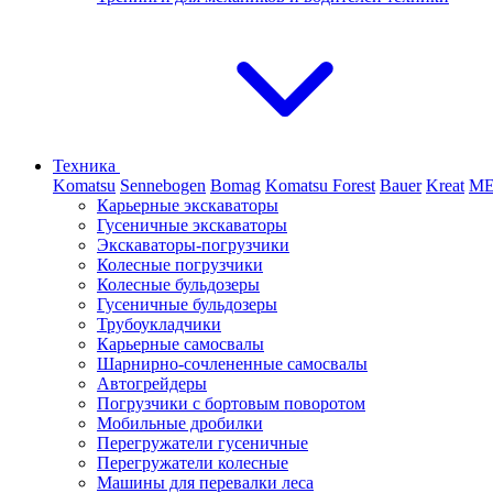
Техника
Komatsu
Sennebogen
Bomag
Komatsu Forest
Bauer
Kreat
M
Карьерные экскаваторы
Гусеничные экскаваторы
Экскаваторы-погрузчики
Колесные погрузчики
Колесные бульдозеры
Гусеничные бульдозеры
Трубоукладчики
Карьерные самосвалы
Шарнирно-сочлененные cамосвалы
Автогрейдеры
Погрузчики с бортовым поворотом
Мобильные дробилки
Перегружатели гусеничные
Перегружатели колесные
Машины для перевалки леса