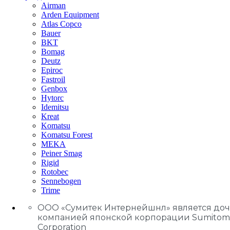
Airman
Arden Equipment
Atlas Сopco
Bauer
BKT
Bomag
Deutz
Epiroc
Fastroil
Genbox
Hytorc
Idemitsu
Kreat
Komatsu
Komatsu Forest
MEKA
Peiner Smag
Rigid
Rotobec
Sennebogen
Trime
ООО «Сумитек Интернейшнл» является до
компанией японской корпорации Sumitom
Corporation