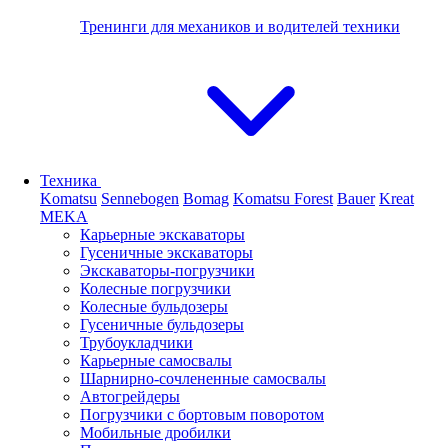
Тренинги для механиков и водителей техники
Техника
Komatsu
Sennebogen
Bomag
Komatsu Forest
Bauer
Kreat
MEKA
Карьерные экскаваторы
Гусеничные экскаваторы
Экскаваторы-погрузчики
Колесные погрузчики
Колесные бульдозеры
Гусеничные бульдозеры
Трубоукладчики
Карьерные самосвалы
Шарнирно-сочлененные cамосвалы
Автогрейдеры
Погрузчики с бортовым поворотом
Мобильные дробилки