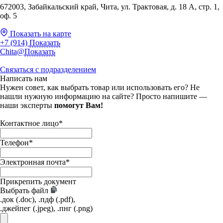
672003, Забайкальский край, Чита, ул. Трактовая, д. 18 А, стр. 1,
оф. 5
Показать на карте
+7 (914)
Показать
Chita@
Показать
Связаться с подразделением
Написать нам
Нужен совет, как выбрать товар или использовать его? Не
нашли нужную информацию на сайте? Просто напишите —
наши эксперты
помогут Вам!
Контактное лицо
*
Телефон
*
Электронная почта
*
Прикрепить документ
Выбрать файл
.док (.doc), .пдф (.pdf),
.джейпег (.jpeg), .пнг (.png)