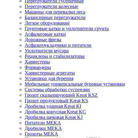
Перегружатели гусеничные
Перегружатели колесные
Машины для перевалки леса
Балансирные перегружатели
Легкое оборудование
Грунтовые катки и уплотнители грунта
Асфальтовые катки
Дорожные фрезы
Асфальтоукладчики и питатели
Уплотнители мусора
Рециклеры и стабилизаторы
Харвестеры
Форвардеры
Харвестерные агрегаты
Установки для бурения
Мобильные универсальные буровые установки
Системы обработки суспензии
Грохот скальпирующий Kreat KSZ
Грохот продуктовый Kreat KS
Дробилка ударная Kreat KI
Дробилка конусная Kreat KC
Дробилка щековая Kreat KJ
Питатели MEKA
Дробилки MEKA
Грохоты MEKA