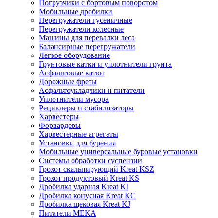
Погрузчики с бортовым поворотом
Мобильные дробилки
Перегружатели гусеничные
Перегружатели колесные
Машины для перевалки леса
Балансирные перегружатели
Легкое оборудование
Грунтовые катки и уплотнители грунта
Асфальтовые катки
Дорожные фрезы
Асфальтоукладчики и питатели
Уплотнители мусора
Рециклеры и стабилизаторы
Харвестеры
Форвардеры
Харвестерные агрегаты
Установки для бурения
Мобильные универсальные буровые установки
Системы обработки суспензии
Грохот скальпирующий Kreat KSZ
Грохот продуктовый Kreat KS
Дробилка ударная Kreat KI
Дробилка конусная Kreat KC
Дробилка щековая Kreat KJ
Питатели MEKA