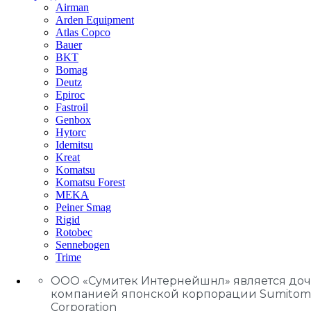
Airman
Arden Equipment
Atlas Сopco
Bauer
BKT
Bomag
Deutz
Epiroc
Fastroil
Genbox
Hytorc
Idemitsu
Kreat
Komatsu
Komatsu Forest
MEKA
Peiner Smag
Rigid
Rotobec
Sennebogen
Trime
ООО «Сумитек Интернейшнл» является до
компанией японской корпорации Sumitom
Corporation