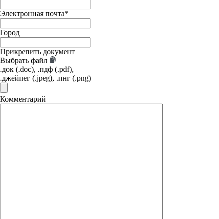
Электронная почта
*
Город
Прикрепить документ
Выбрать файл
.док (.doc), .пдф (.pdf),
.джейпег (.jpeg), .пнг (.png)
Комментарий